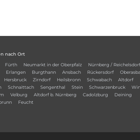
n nach Ort
Fürth
Neumarkt in der Oberpfalz
Nürnberg / Reichelsdor
Erlangen
Burgthann
Ansbach
Rückersdorf
Oberasb
Hersbruck
Zirndorf
Heilsbronn
Schwabach
Altdorf
m
Schnaittach
Sengenthal
Stein
Schwarzenbruck
Win
im
Velburg
Altdorf b. Nürnberg
Cadolzburg
Deining
brunn
Feucht