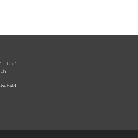
f
Lauf
ach
kelhaid