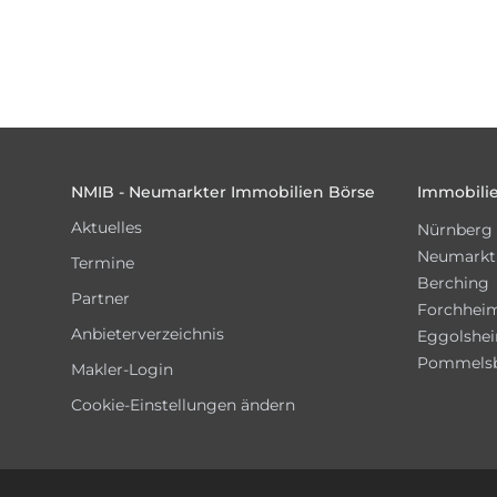
Footer
NMIB - Neumarkter Immobilien Börse
Immobilie
Aktuelles
Nürnberg
Neumarkt
Termine
Berching
Partner
Forchhei
Anbieterverzeichnis
Eggolshe
Pommels
Makler-Login
Cookie-Einstellungen ändern