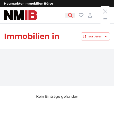
Neumarkter Immobilien Börse
clos
NMIB - Neumarkter Immobilien Börse
Favoriten
Login
open
Immobilien in
sortieren
Kein Einträge gefunden