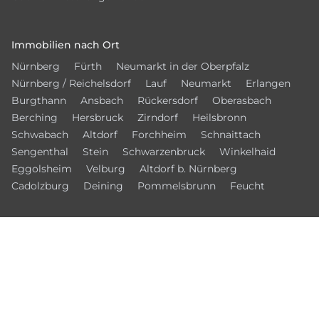
Immobilien nach Ort
Nürnberg
Fürth
Neumarkt in der Oberpfalz
Nürnberg / Reichelsdorf
Lauf
Neumarkt
Erlangen
Burgthann
Ansbach
Rückersdorf
Oberasbach
Berching
Hersbruck
Zirndorf
Heilsbronn
Schwabach
Altdorf
Forchheim
Schnaittach
Sengenthal
Stein
Schwarzenbruck
Winkelhaid
Eggolsheim
Velburg
Altdorf b. Nürnberg
Cadolzburg
Deining
Pommelsbrunn
Feucht
© 2026 – NMIB - Neumarkter Immobilien Börse
Kontakt
Datenschutz
Impressum