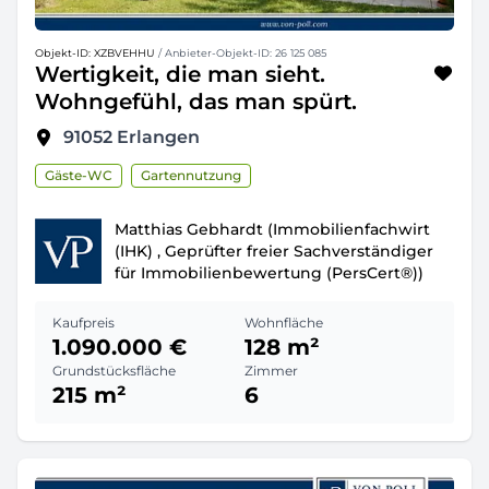
Objekt-ID: XZBVEHHU
/ Anbieter-Objekt-ID: 26 125 085
Wertigkeit, die man sieht.
Wohngefühl, das man spürt.
91052
Erlangen
Gäste-WC
Gartennutzung
Matthias Gebhardt (Immobilienfachwirt
(IHK) , Geprüfter freier Sachverständiger
für Immobilienbewertung (PersCert®))
Kaufpreis
Wohnfläche
1.090.000 €
128 m²
Grundstücksfläche
Zimmer
215 m²
6