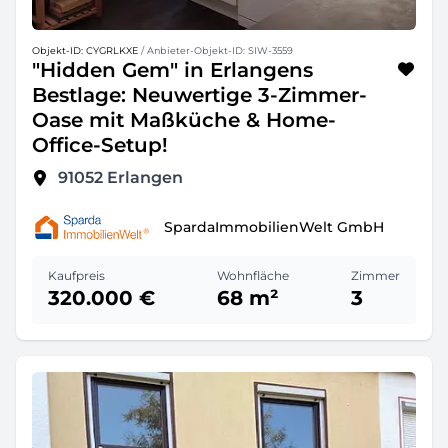
Objekt-ID: CYGRLKXE
/ Anbieter-Objekt-ID: SIW-3559
"Hidden Gem" in Erlangens
Bestlage: Neuwertige 3-Zimmer-
Oase mit Maßküche & Home-
Office-Setup!
91052
Erlangen
SpardaImmobilienWelt GmbH
Kaufpreis
Wohnfläche
Zimmer
320.000 €
68 m²
3