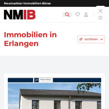
Neumarkter Immobilien Börse
clos
NMIB - Neumarkter Immobilien Börse
Favoriten
Login
open
Immobilien in
sortieren
Erlangen