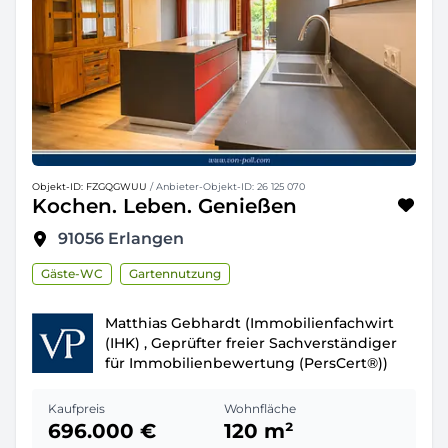
Objekt-ID: FZGQGWUU
/ Anbieter-Objekt-ID: 26 125 070
Kochen. Leben. Genießen
91056
Erlangen
Gäste-WC
Gartennutzung
Matthias Gebhardt (Immobilienfachwirt
(IHK) , Geprüfter freier Sachverständiger
für Immobilienbewertung (PersCert®))
Kaufpreis
Wohnfläche
696.000 €
120 m²