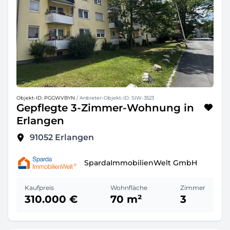
Objekt-ID: PGGWVBYN
/ Anbieter-Objekt-ID: SIW-3523
Gepflegte 3-Zimmer-Wohnung in
Erlangen
91052
Erlangen
SpardaImmobilienWelt GmbH
Kaufpreis
Wohnfläche
Zimmer
310.000 €
70 m²
3