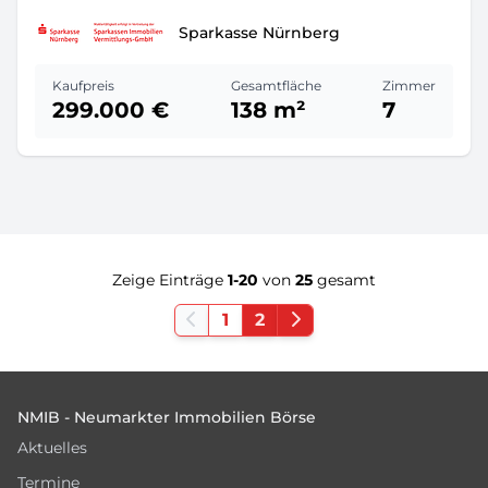
Sparkasse Nürnberg
Kaufpreis
Gesamtfläche
Zimmer
299.000 €
138 m²
7
Zeige Einträge
1-20
von
25
gesamt
1
2
Footer
NMIB - Neumarkter Immobilien Börse
Aktuelles
Termine