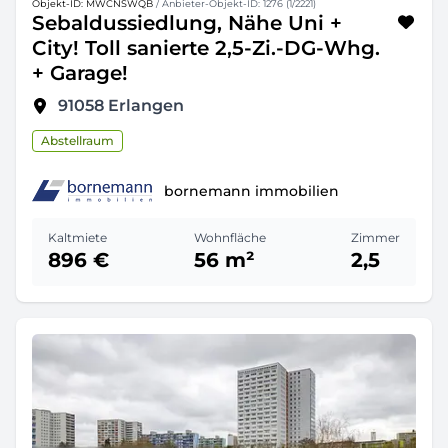
Objekt-ID: MWCNSWQB
/ Anbieter-Objekt-ID: 1276 (1/2221)
Sebaldussiedlung, Nähe Uni +
City! Toll sanierte 2,5-Zi.-DG-Whg.
+ Garage!
91058
Erlangen
Abstellraum
bornemann immobilien
Kaltmiete
Wohnfläche
Zimmer
896 €
56 m²
2,5