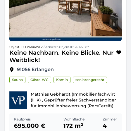
Objekt-ID: FWAXAWEZ
/ Anbieter-Objekt-ID: 26 125 087
Keine Nachbarn. Keine Blicke. Nur
Weitblick!
91056
Erlangen
Sauna
Gäste-WC
Kamin
seniorengerecht
Matthias Gebhardt (Immobilienfachwirt
(IHK) , Geprüfter freier Sachverständiger
für Immobilienbewertung (PersCert®))
Kaufpreis
Wohnfläche
Zimmer
695.000 €
172 m²
4