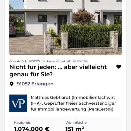
Objekt-ID: HUXGZTZL
/ Anbieter-Objekt-ID: 26 125 051A
Nicht für jeden: ... aber vielleicht
genau für Sie?
91052
Erlangen
Matthias Gebhardt (Immobilienfachwirt
(IHK) , Geprüfter freier Sachverständiger
für Immobilienbewertung (PersCert®))
Kaufpreis
Wohnfläche
1.074.000 €
151 m²