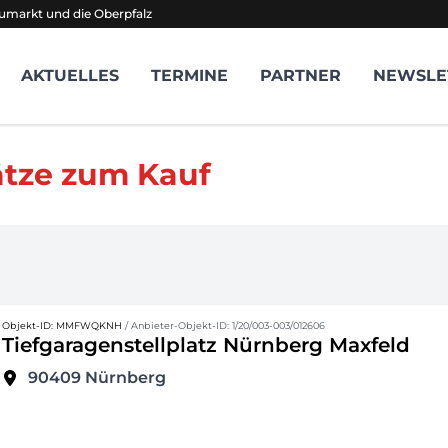
umarkt und die Oberpfalz
AKTUELLES
TERMINE
PARTNER
NEWSLE
ätze zum Kauf
Objekt-ID: MMFWQKNH
/ Anbieter-Objekt-ID: 1/20/003-003/012606
Tiefgaragenstellplatz Nürnberg Maxfeld
90409
Nürnberg