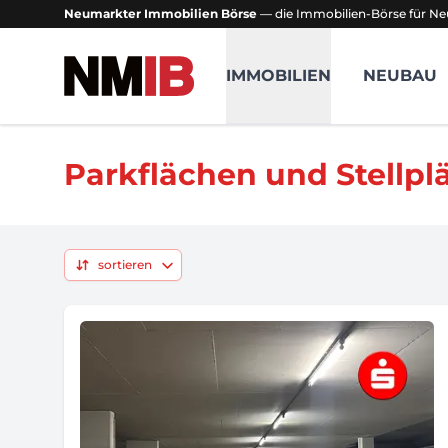
Neumarkter Immobilien Börse
— die Immobilien-Börse für Ne
NMIB - Neumarkter Immobilien Börse
IMMOBILIEN
NEUBAU
Parkflächen und Stellpl
sortieren