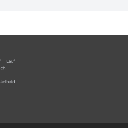
f
Lauf
ach
kelhaid