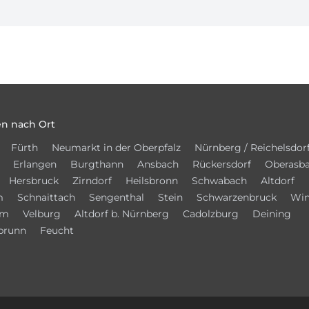
n nach Ort
Fürth
Neumarkt in der Oberpfalz
Nürnberg / Reichelsdor
Erlangen
Burgthann
Ansbach
Rückersdorf
Oberasb
Hersbruck
Zirndorf
Heilsbronn
Schwabach
Altdorf
m
Schnaittach
Sengenthal
Stein
Schwarzenbruck
Win
im
Velburg
Altdorf b. Nürnberg
Cadolzburg
Deining
brunn
Feucht