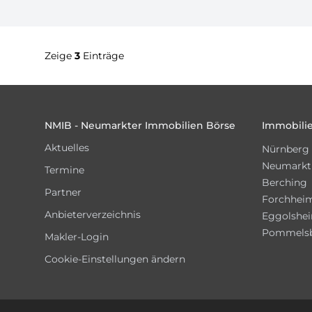
Zeige
3
Einträge
Footer
NMIB - Neumarkter Immobilien Börse
Immobilie
Aktuelles
Nürnberg
Neumarkt
Termine
Berching
Partner
Forchhei
Anbieterverzeichnis
Eggolshe
Pommels
Makler-Login
Cookie-Einstellungen ändern