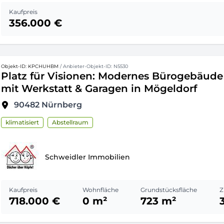
Kaufpreis
356.000 €
Objekt-ID: KPCHUHBM
/ Anbieter-Objekt-ID: N5530
Platz für Visionen: Modernes Bürogebäude
mit Werkstatt & Garagen in Mögeldorf
90482
Nürnberg
klimatisiert
Abstellraum
Schweidler Immobilien
Kaufpreis
Wohnfläche
Grundstücksfläche
Z
718.000 €
0 m²
723 m²