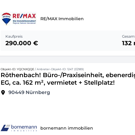
RE/MAX Immobilien
Kaufpreis
Gesamt
290.000 €
132
Objekt-ID: YQCNXQQE
/ Anbieter-Objekt-ID: 1247 (1/2189)
Röthenbach! Büro-/Praxiseinheit, ebenerdi
EG, ca. 162 m², vermietet + Stellplatz!
90449
Nürnberg
bornemann immobilien