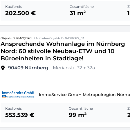
Kaufpreis
Gesamtfläche
Z
202.500 €
31 m²
1
Objekt-ID: PMVQBRCL
/ Anbieter-Objekt-ID: 0-10212377_63
Ansprechende Wohnanlage im Nürnberg
Nord: 60 stilvolle Neubau-ETW und 10
Büroeinheiten in Stadtlage!
90409
Nürnberg
Merianstr. 32 + 32a
ImmoService GmbH Metropolregion Nürn
Kaufpreis
Gesamtfläche
Z
553.539 €
99 m²