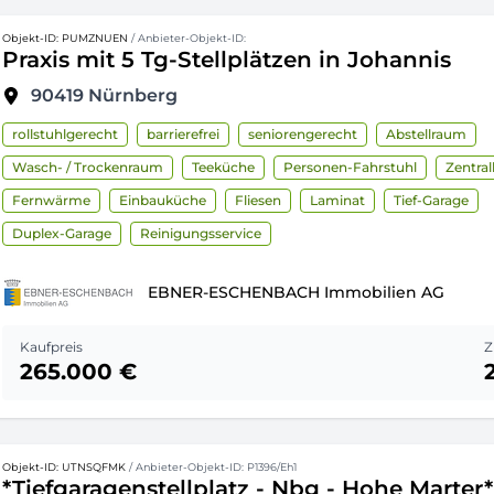
Objekt-ID: PUMZNUEN
/ Anbieter-Objekt-ID:
Praxis mit 5 Tg-Stellplätzen in Johannis
90419
Nürnberg
rollstuhlgerecht
barrierefrei
seniorengerecht
Abstellraum
Wasch- / Trockenraum
Teeküche
Personen-Fahrstuhl
Zentra
Fernwärme
Einbauküche
Fliesen
Laminat
Tief-Garage
Duplex-Garage
Reinigungsservice
EBNER-ESCHENBACH Immobilien AG
Kaufpreis
Z
265.000 €
Objekt-ID: UTNSQFMK
/ Anbieter-Objekt-ID: P1396/Eh1
*Tiefgaragenstellplatz - Nbg - Hohe Marter*