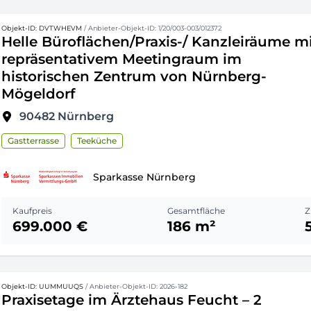
Objekt-ID: DVTWHEVM
/ Anbieter-Objekt-ID: 1/20/003-003/012372
Helle Büroflächen/Praxis-/ Kanzleiräume m
repräsentativem Meetingraum im
historischen Zentrum von Nürnberg-
Mögeldorf
90482
Nürnberg
Gastterrasse
Teeküche
Sparkasse Nürnberg
Kaufpreis
Gesamtfläche
Z
699.000 €
186 m²
Objekt-ID: UUMMUUQS
/ Anbieter-Objekt-ID: 2026-182
Praxisetage im Ärztehaus Feucht – 2