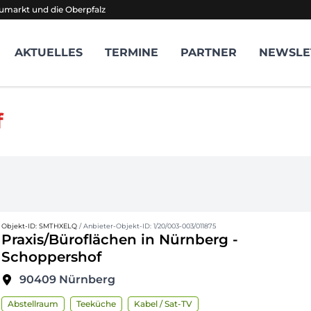
umarkt und die Oberpfalz
AKTUELLES
TERMINE
PARTNER
NEWSLE
f
Objekt-ID: SMTHXELQ
/ Anbieter-Objekt-ID: 1/20/003-003/011875
Praxis/Büroflächen in Nürnberg -
Schoppershof
90409
Nürnberg
Abstellraum
Teeküche
Kabel / Sat-TV