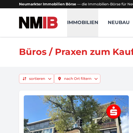
Neumarkter Immobilien Börse
— die Immobilien-Börse für Ne
NMIB - Neumarkter Immobilien Börse
IMMOBILIEN
NEUBAU
Büros / Praxen zum Kau
sortieren
nach Ort filtern