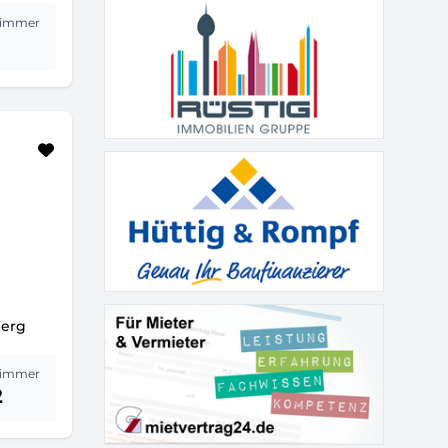
immer
berg
immer
2