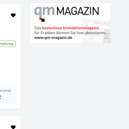
lheizung
immer
2