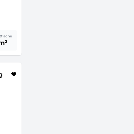
fläche
 m²
g