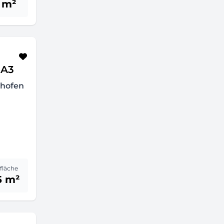
 m²
 A3
nhofen
fläche
5 m²