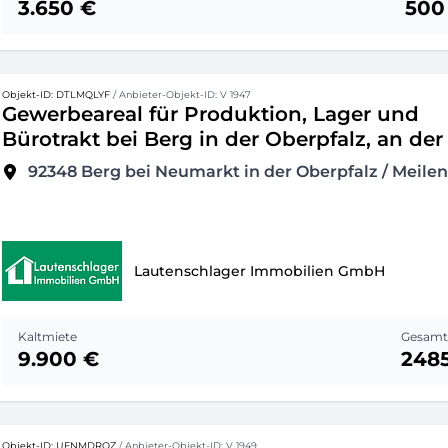
3.650 €
500
Objekt-ID: DTLMQLYF
/ Anbieter-Objekt-ID: V 1947
Gewerbeareal für Produktion, Lager und
Bürotrakt bei Berg in der Oberpfalz, an der
92348
Berg bei Neumarkt in der Oberpfalz / Meile
Lautenschlager Immobilien GmbH
Kaltmiete
Gesamt
9.900 €
248
Objekt-ID: UFNMDRQZ
/ Anbieter-Objekt-ID: V 1949