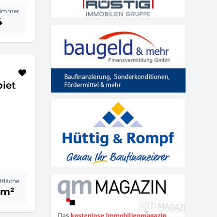
immer
4
iet
fläche
 m²