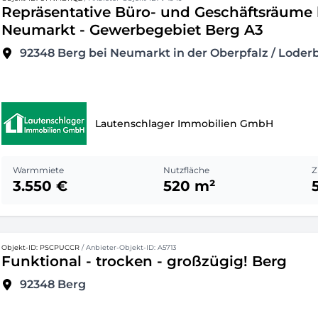
Repräsentative Büro- und Geschäftsräume 
Neumarkt - Gewerbegebiet Berg A3
92348
Berg bei Neumarkt in der Oberpfalz / Loder
Lautenschlager Immobilien GmbH
Warmmiete
Nutzfläche
Z
3.550 €
520 m²
Objekt-ID: PSCPUCCR
/ Anbieter-Objekt-ID: A5713
Funktional - trocken - großzügig! Berg
92348
Berg