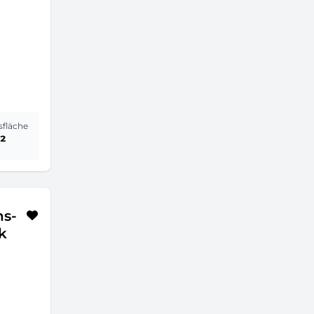
sfläche
²
ns-
k