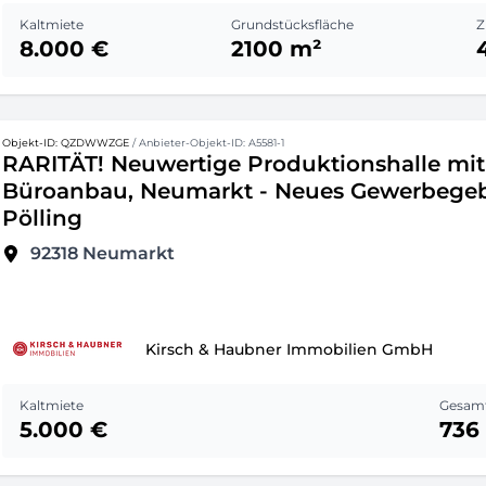
Kaltmiete
Grundstücksfläche
Z
8.000 €
2100 m²
Objekt-ID: QZDWWZGE
/ Anbieter-Objekt-ID: A5581-1
RARITÄT! Neuwertige Produktionshalle mit
Büroanbau, Neumarkt - Neues Gewerbegeb
Pölling
92318
Neumarkt
Kirsch & Haubner Immobilien GmbH
Kaltmiete
Gesamt
5.000 €
736