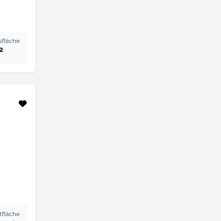
sfläche
²
fläche