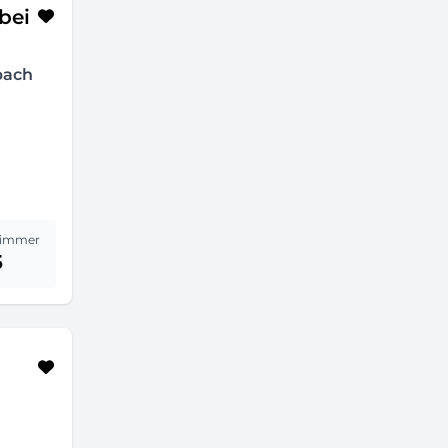
bei
bach
immer
5