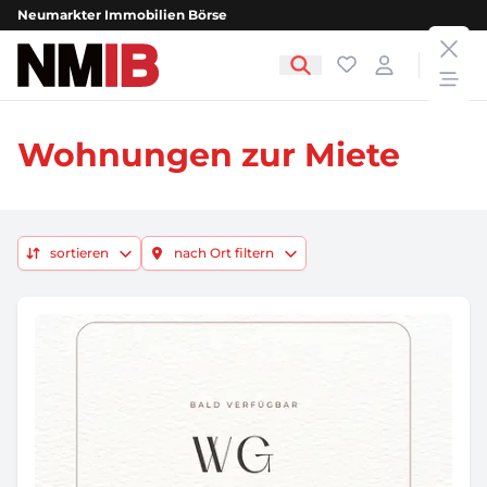
Neumarkter Immobilien Börse
clos
NMIB - Neumarkter Immobilien Börse
Favoriten
Login
open
Wohnungen zur Miete
sortieren
nach Ort filtern