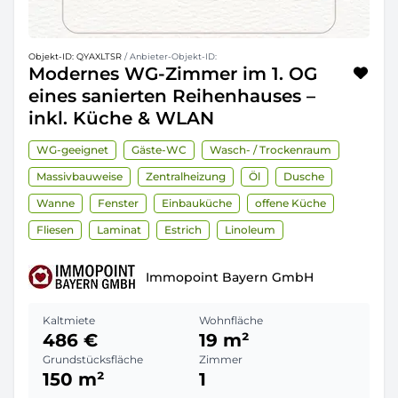
Objekt-ID: QYAXLTSR
/ Anbieter-Objekt-ID:
Modernes WG-Zimmer im 1. OG
eines sanierten Reihenhauses –
inkl. Küche & WLAN
WG-geeignet
Gäste-WC
Wasch- / Trockenraum
Massivbauweise
Zentralheizung
Öl
Dusche
Wanne
Fenster
Einbauküche
offene Küche
Fliesen
Laminat
Estrich
Linoleum
Immopoint Bayern GmbH
Kaltmiete
Wohnfläche
486 €
19 m²
Grundstücksfläche
Zimmer
150 m²
1