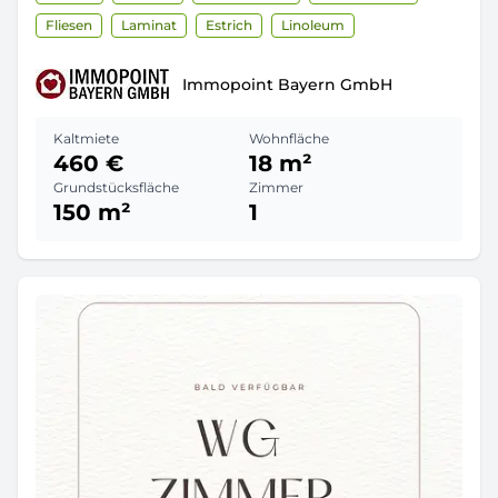
Fliesen
Laminat
Estrich
Linoleum
Immopoint Bayern GmbH
Kaltmiete
Wohnfläche
460 €
18 m²
Grundstücksfläche
Zimmer
150 m²
1