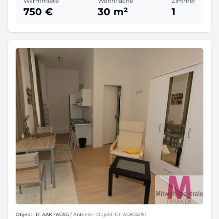
Warmmiete
Wohnfläche
Zimmer
750 €
30 m²
1
Objekt-ID: AAKPAGSG
/ Anbieter-Objekt-ID: AG8032151