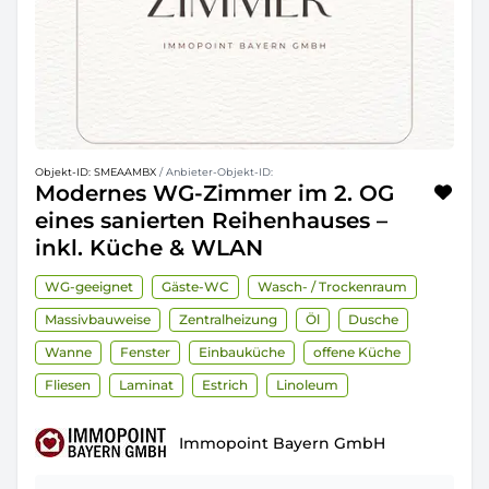
Objekt-ID: SMEAAMBX
/ Anbieter-Objekt-ID:
Modernes WG-Zimmer im 2. OG
eines sanierten Reihenhauses –
inkl. Küche & WLAN
WG-geeignet
Gäste-WC
Wasch- / Trockenraum
Massivbauweise
Zentralheizung
Öl
Dusche
Wanne
Fenster
Einbauküche
offene Küche
Fliesen
Laminat
Estrich
Linoleum
Immopoint Bayern GmbH