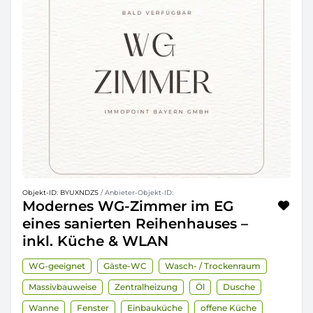
Objekt-ID: BYUXNDZS
/ Anbieter-Objekt-ID:
Modernes WG-Zimmer im EG
eines sanierten Reihenhauses –
inkl. Küche & WLAN
WG-geeignet
Gäste-WC
Wasch- / Trockenraum
Massivbauweise
Zentralheizung
Öl
Dusche
Wanne
Fenster
Einbauküche
offene Küche