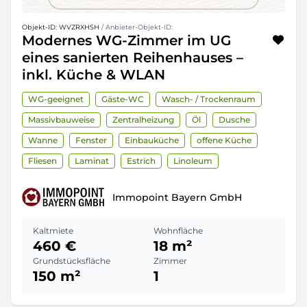
Objekt-ID: WVZRXHSH
/ Anbieter-Objekt-ID:
Modernes WG-Zimmer im UG
eines sanierten Reihenhauses –
inkl. Küche & WLAN
WG-geeignet
Gäste-WC
Wasch- / Trockenraum
Massivbauweise
Zentralheizung
Öl
Dusche
Wanne
Fenster
Einbauküche
offene Küche
Fliesen
Laminat
Estrich
Linoleum
Immopoint Bayern GmbH
Kaltmiete
Wohnfläche
460 €
18 m²
Grundstücksfläche
Zimmer
150 m²
1