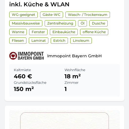
inkl. Küche & WLAN
WG-geeignet
Gäste-WC
Wasch- / Trockenraum
Massivbauweise
Zentralheizung
Öl
Dusche
Wanne
Fenster
Einbauküche
offene Küche
Fliesen
Laminat
Estrich
Linoleum
Immopoint Bayern GmbH
Kaltmiete
Wohnfläche
460 €
18 m²
Grundstücksfläche
Zimmer
150 m²
1