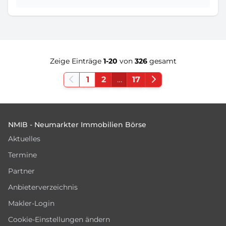
Zeige Einträge
1-20
von
326
gesamt
1
2
…
17
Footer
NMIB - Neumarkter Immobilien Börse
Aktuelles
Termine
Partner
Anbieterverzeichnis
Makler-Login
Cookie-Einstellungen ändern