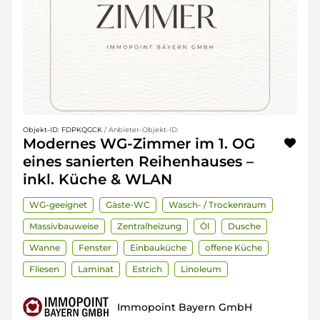
Objekt-ID: FDPKQGCK
/ Anbieter-Objekt-ID:
Modernes WG-Zimmer im 1. OG
eines sanierten Reihenhauses –
inkl. Küche & WLAN
WG-geeignet
Gäste-WC
Wasch- / Trockenraum
Massivbauweise
Zentralheizung
Öl
Dusche
Wanne
Fenster
Einbauküche
offene Küche
Fliesen
Laminat
Estrich
Linoleum
Immopoint Bayern GmbH