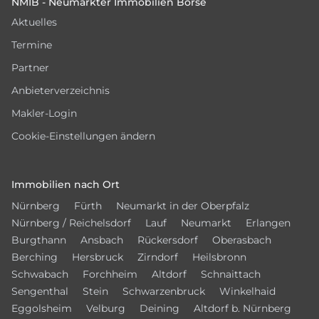
NMIB - Neumarkter Immobilien Börse
Aktuelles
Termine
Partner
Anbieterverzeichnis
Makler-Login
Cookie-Einstellungen ändern
Immobilien nach Ort
Nürnberg
Fürth
Neumarkt in der Oberpfalz
Nürnberg / Reichelsdorf
Lauf
Neumarkt
Erlangen
Burgthann
Ansbach
Rückersdorf
Oberasbach
Berching
Hersbruck
Zirndorf
Heilsbronn
Schwabach
Forchheim
Altdorf
Schnaittach
Sengenthal
Stein
Schwarzenbruck
Winkelhaid
Eggolsheim
Velburg
Deining
Altdorf b. Nürnberg