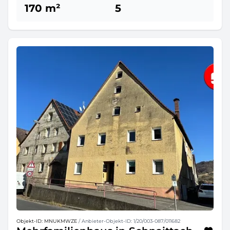
170 m²
5
Objekt-ID: MNUKMWZE
/ Anbieter-Objekt-ID: 1/20/003-087/011682