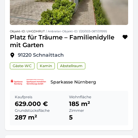
Objekt-ID: UHGDHRUT
/ Anbieter-Objekt-ID: 1/20/003-087/011995
Platz für Träume – Familienidylle
mit Garten
91220
Schnaittach
Gäste-WC
Kamin
Abstellraum
Sparkasse Nürnberg
Kaufpreis
Wohnfläche
629.000 €
185 m²
Grundstücksfläche
Zimmer
287 m²
5