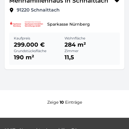
Mehrfamilienhaus in Schnaittach
91220
Schnaittach
Sparkasse Nürnberg
Kaufpreis
Wohnfläche
299.000 €
284 m²
Grundstücksfläche
Zimmer
190 m²
11,5
Zeige
10
Einträge
Footer