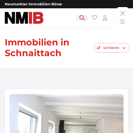
Neumarkter Immobilien Börse
clos
NMIB - Neumarkter Immobilien Börse
Favoriten
Login
open
Immobilien in
sortieren
Schnaittach