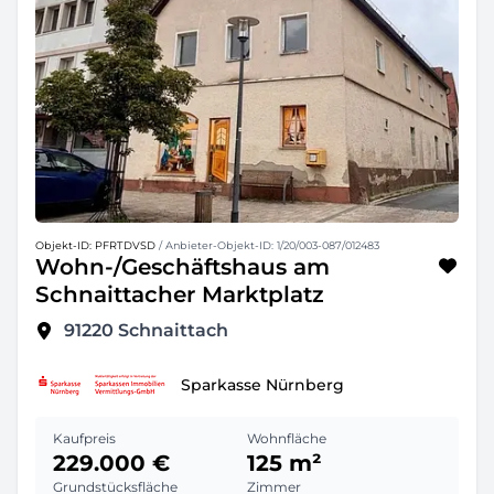
Objekt-ID: PFRTDVSD
/ Anbieter-Objekt-ID: 1/20/003-087/012483
Wohn-/Geschäftshaus am
Schnaittacher Marktplatz
91220
Schnaittach
Sparkasse Nürnberg
Kaufpreis
Wohnfläche
229.000 €
125 m²
Grundstücksfläche
Zimmer