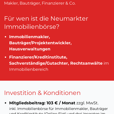
Makler, Bauträger, Finanzierer & Co.
Für wen ist die Neumarkter
Immobilienbörse?
Immobilienmakler,
Bauträger/Projektentwickler,
Hausverwaltungen
Finanzierer/Kreditinstitute,
Sachverständige/Gutachter, Rechtsanwälte
im
Immobilienbereich
Investition & Konditionen
Mitgliedsbeitrag: 103 € / Monat
zzgl. MwSt.
inkl. Immobilienbörse für Immobilienmakler, Bauträger
und Kreditinstitute (Online-Flat) und drei Inseraten im