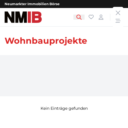
Neumarkter Immobilien Börse
clos
NMIB - Neumarkter Immobilien Börse
Favoriten
Login
open
Wohnbauprojekte
Kein Einträge gefunden