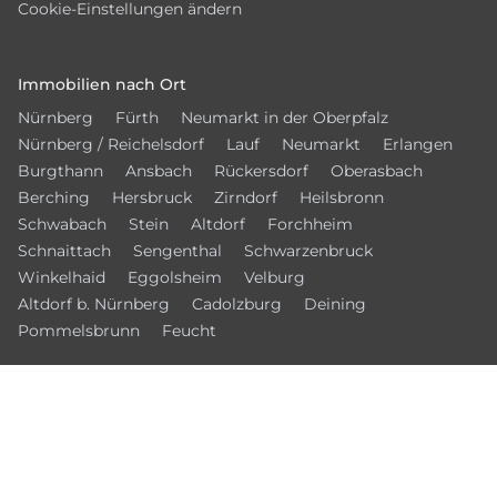
Cookie-Einstellungen ändern
Immobilien nach Ort
Nürnberg
Fürth
Neumarkt in der Oberpfalz
Nürnberg / Reichelsdorf
Lauf
Neumarkt
Erlangen
Burgthann
Ansbach
Rückersdorf
Oberasbach
Berching
Hersbruck
Zirndorf
Heilsbronn
Schwabach
Stein
Altdorf
Forchheim
Schnaittach
Sengenthal
Schwarzenbruck
Winkelhaid
Eggolsheim
Velburg
Altdorf b. Nürnberg
Cadolzburg
Deining
Pommelsbrunn
Feucht
© 2026 – NMIB - Neumarkter Immobilien Börse