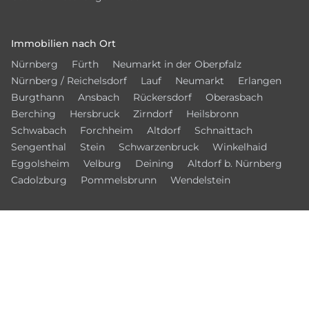
Immobilien nach Ort
Nürnberg
Fürth
Neumarkt in der Oberpfalz
Nürnberg / Reichelsdorf
Lauf
Neumarkt
Erlangen
Burgthann
Ansbach
Rückersdorf
Oberasbach
Berching
Hersbruck
Zirndorf
Heilsbronn
Schwabach
Forchheim
Altdorf
Schnaittach
Sengenthal
Stein
Schwarzenbruck
Winkelhaid
Eggolsheim
Velburg
Deining
Altdorf b. Nürnberg
Cadolzburg
Pommelsbrunn
Wendelstein
© 2026 – NMIB - Neumarkter Immobilien Börse
Kontakt
Datenschutz
Impressum