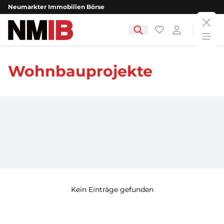
Neumarkter Immobilien Börse
clos
NMIB - Neumarkter Immobilien Börse
Favoriten
Login
open
Wohnbauprojekte
Kein Einträge gefunden