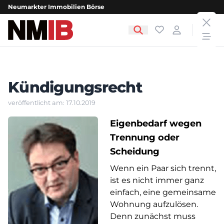
Neumarkter Immobilien Börse
clos
NMIB - Neumarkter Immobilien Börse
Favoriten
Login
open
Kündigungsrecht
veröffentlicht am: 17.10.2019
Eigenbedarf wegen
Trennung oder
Scheidung
Wenn ein Paar sich trennt,
ist es nicht immer ganz
einfach, eine gemeinsame
Wohnung aufzulösen.
Denn zunächst muss